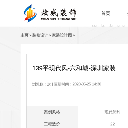
首页
主页
装修设计
家装设计图
>
>
>
139平现代风-六和城-深圳家装
浏览数：
次 | 更新时间：2020-05-25 14:30
案例风格
现代简约
工程造价
22