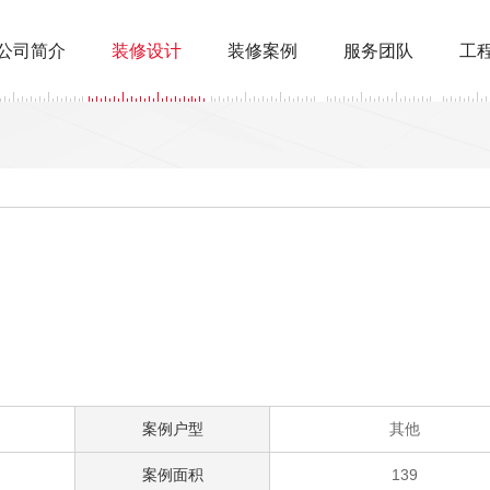
公司简介
装修设计
装修案例
服务团队
工
案例户型
其他
案例面积
139